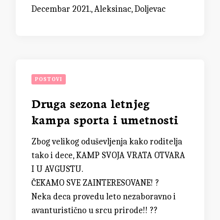
Decembar 2021., Aleksinac, Doljevac
POSTOVI
Druga sezona letnjeg
kampa sporta i umetnosti
Zbog velikog oduševljenja kako roditelja
tako i dece, KAMP SVOJA VRATA OTVARA
I U AVGUSTU.
ČEKAMO SVE ZAINTERESOVANE! ?
Neka deca provedu leto nezaboravno i
avanturistično u srcu prirode!! ?️?