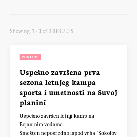
Showing: 1 - 3 of 3 RESULTS
POSTOVI
Uspešno završena prva
sezona letnjeg kampa
sporta i umetnosti na Suvoj
planini
Uspešno završen letnji kamp na
Bojaninim vodama.
Smešten neposredno ispod vrha “Sokolov