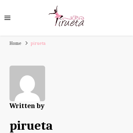
Pirueta
Škola sa tradicijom
Home
pirueta
Written by
pirueta