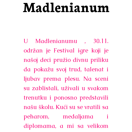
Madlenianum
U Madlenianumu , 30.11.
održan je Festival igre koji je
našoj deci pružio divnu priliku
da pokažu svoj trud, talenat i
ljubav prema plesu. Na sceni
su zablistali, uživali u svakom
trenutku i ponosno predstavili
našu školu. Kući su se vratili sa
peharom, medaljama i
diplomama, a mi sa velikom