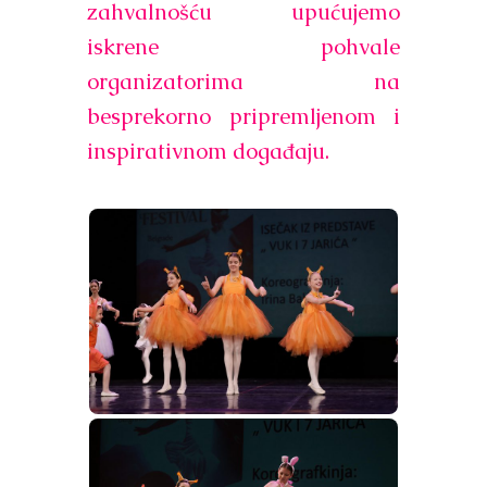
zahvalnošću upućujemo
iskrene pohvale
organizatorima na
besprekorno pripremljenom i
inspirativnom događaju.