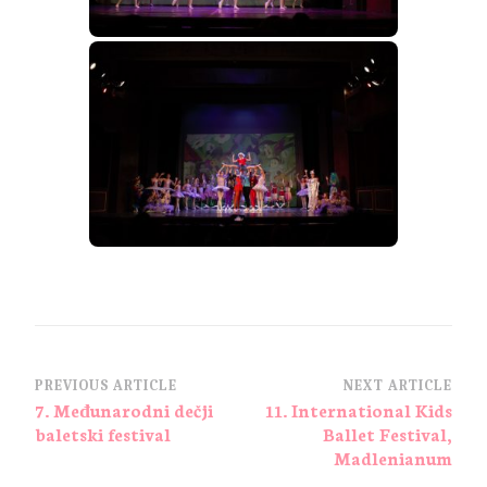
PREVIOUS ARTICLE
NEXT ARTICLE
7. Međunarodni dečji
11. International Kids
baletski festival
Ballet Festival,
Madlenianum