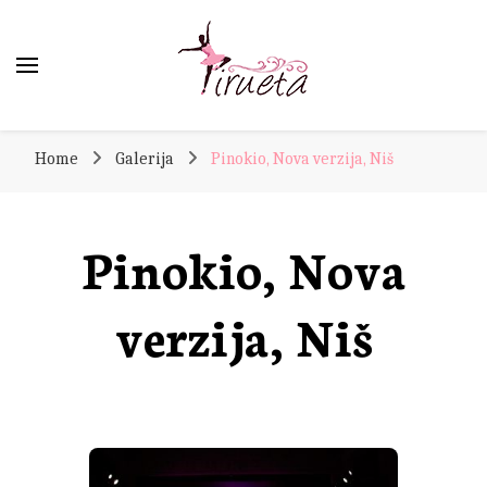
Pirueta
Škola sa tradicijom
Home
Galerija
Pinokio, Nova verzija, Niš
Pinokio, Nova
verzija, Niš